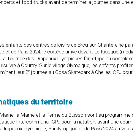
erts et food-trucks avant de terminer la journée dans une exp
s enfants des centres de loisirs de Brou-sur-Chantereine parad
t de Paris 2024, le cortège arrive devant Le Kiosque (médiat
les. La Tournée des Drapeaux Olympiques fait étape au complex
suivre à Courtry. Sur le village Olympique, les enfants profiten
e
minent leur 2
journée au Cosa Skatepark à Chelles, CPJ pour
tiques du territoire
Marne, la Marne et la Ferme du Buisson sont au programme 
uatique Intercommunal, CPJ pour la natation, avant une déambu
 les drapeaux Olympique, Paralympique et de Paris 2024 arrive