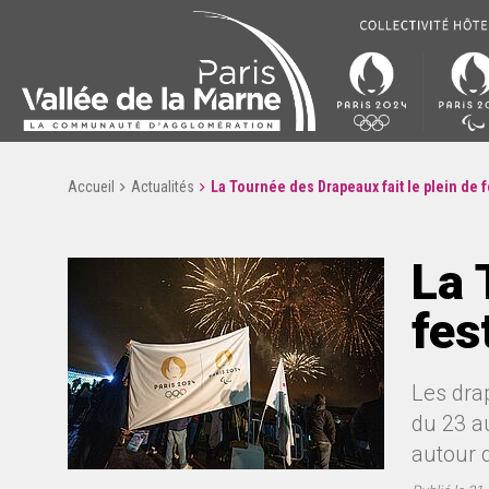
Accueil
Actualités
La Tournée des Drapeaux fait le plein de f
La 
fes
Les dra
du 23 au
autour d