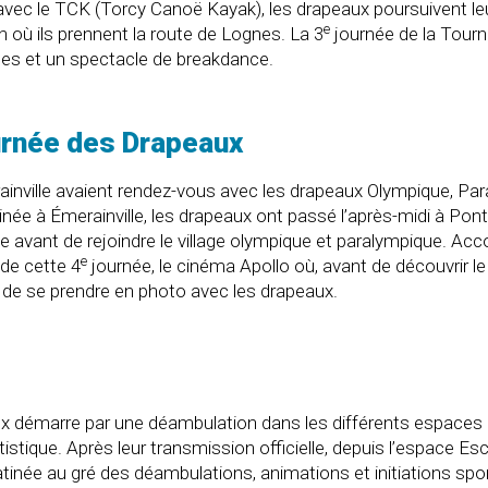
t avec le TCK (Torcy Canoë Kayak), les drapeaux poursuivent le
e
n où ils prennent la route de Lognes. La 3
journée de la Tour
les et un spectacle de breakdance.
ournée des Drapeaux
rainville avaient rendez-vous avec les drapeaux Olympique, P
ée à Émerainville, les drapeaux ont passé l’après-midi à Pon
airie avant de rejoindre le village olympique et paralympique. 
e
 de cette 4
journée, le cinéma Apollo où, avant de découvrir le
é de se prendre en photo avec les drapeaux.
ux démarre par une déambulation dans les différents espaces d
rtistique. Après leur transmission officielle, depuis l’espace Es
atinée au gré des déambulations, animations et initiations spo